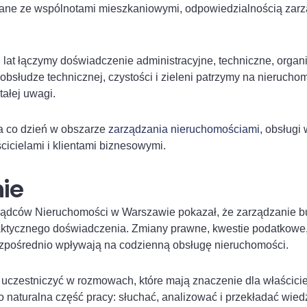
ane ze wspólnotami mieszkaniowymi, odpowiedzialnością zarz
 łączymy doświadczenie administracyjne, techniczne, organiza
obsłudze technicznej, czystości i zieleni patrzymy na nieruchom
ałej uwagi.
a co dzień w obszarze
zarządzania nieruchomościami
, obsługi
icielami i klientami biznesowymi.
ie
ządców Nieruchomości w Warszawie pokazał, że zarządzanie 
raktycznego doświadczenia. Zmiany prawne, kwestie podatkowe
bezpośrednio wpływają na codzienną obsługę nieruchomości.
czestniczyć w rozmowach, które mają znaczenie dla właściciel
aturalna część pracy: słuchać, analizować i przekładać wiedz