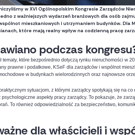
tniczyliśmy w XVI Ogólnopolskim Kongresie Zarządców Nie
jedno z ważniejszych wydarzeń branżowych dla osób zajm
wspólnot mieszkaniowych i utrzymaniem budynków. Dla 
anach, które mają realny wpływ na codzienną pracę zarząd
awiano podczas kongresu
 tematy, które bezpośrednio dotyczą rynku nieruchomości w 
iany prawne i podatkowe, KSeF dla zarządców i wspólnot mies
amochodowe w budynkach wielorodzinnych oraz najnowsze orze
aktycznym sytuacjom, z którymi zarządcy spotykają się na co 
 psychologiczne aspekty pracy zarządcy. To pokazuje, że zarz
rań. To również odpowiedzialność za bezpieczeństwo, komunika
ażne dla właścicieli i wsp