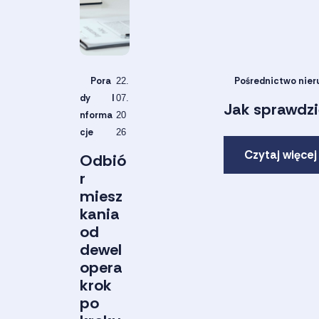
Pora
Pośrednictwo nie
22.
dy
I
07.
Jak sprawdzi
nforma
20
cje
26
Czytaj więcej
Odbió
r
miesz
kania
od
dewel
opera
krok
po