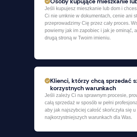
Osoby kupujące mieszkanie l
Jeśli kupujesz mieszkanie lub dom i chce
Ci nie umknie w dokumentach, cenie ani s
przeprowadzimy Cię przez cały proces. W
powiemy jak im zapobiec i jak je ominąć, a
drugą stroną w Twoim imieniu.
Klienci, którzy chcą sprzedać s
korzystnych warunkach
Jeśli zależy Ci na sprawnym procesie, pro
całą sprzedaż w sposób w pełni profesjon
aby jak najszybciej całość skończyła się u 
najkorzystniejszych warunkach dla Was.