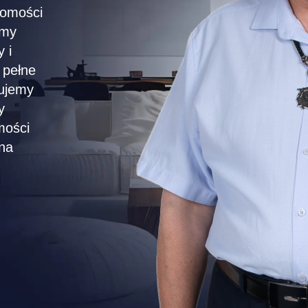
homości
imy
 i
 pełne
dujemy
y
mości
na