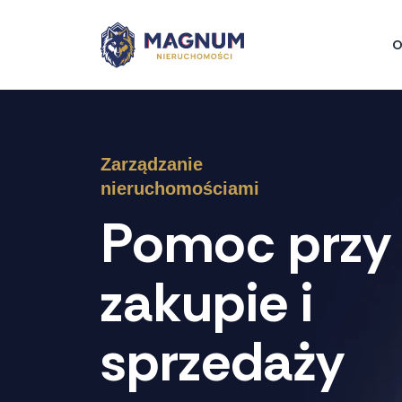
Przejdź
do
O
treści
Zarządzanie
nieruchomościami
Pomoc przy
zakupie i
sprzedaży