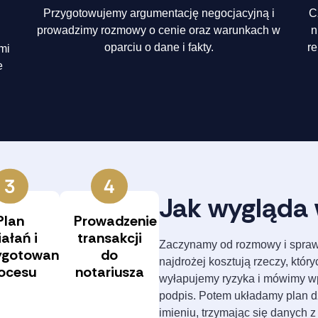
Przygotowujemy argumentację negocjacyjną i
C
prowadzimy rozmowy o cenie oraz warunkach w
n
oparciu o dane i fakty.
r
mi
e
Jak wygląda 
Plan
Prowadzenie
iałań i
transakcji
Zaczynamy od rozmowy i sprawd
ygotowanie
do
najdrożej kosztują rzeczy, który
ocesu
notariusza
wyłapujemy ryzyka i mówimy wp
podpis. Potem układamy plan 
imieniu, trzymając się danych z