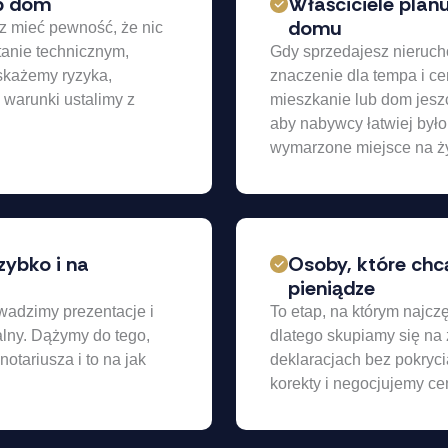
ub dom
Właściciele plan
domu
sz mieć pewność, że nic
tanie technicznym,
Gdy sprzedajesz nieruch
skażemy ryzyka,
znaczenie dla tempa i c
 warunki ustalimy z
mieszkanie lub dom jesz
aby nabywcy łatwiej było
wymarzone miejsce na ży
zybko i na
Osoby, które chc
pieniądze
wadzimy prezentacje i
To etap, na którym najczę
alny. Dążymy do tego,
dlatego skupiamy się na z
notariusza i to na jak
deklaracjach bez pokry
korekty i negocjujemy cen