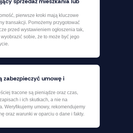
ujący sprzedaż mieszkania lub
omość, pierwsze kroki mają kluczowe
eny transakcji. Pomożemy przygotować
cze przed wystawieniem ogłoszenia tak,
 wyobrazić sobie, że to może być jego
cie.
ą zabezpieczyć umowę i
ściej tracone są pieniądze oraz czas,
apisach i ich skutkach, a nie na
cia. Weryfikujemy umowy, rekomendujemy
ę oraz warunki w oparciu o dane i fakty.