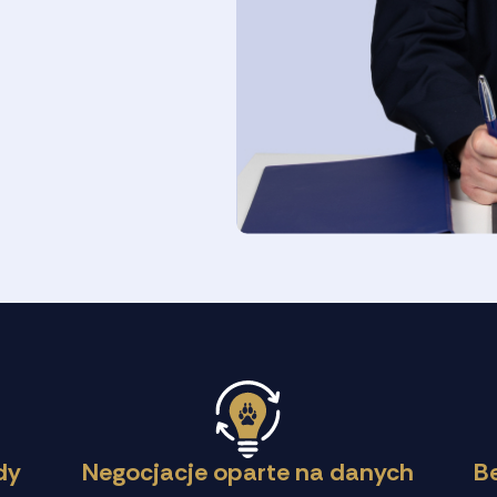
dy
Negocjacje oparte na danych
B