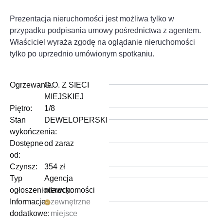
Prezentacja nieruchomości jest możliwa tylko w
przypadku podpisania umowy pośrednictwa z agentem.
Właściciel wyraża zgodę na oglądanie nieruchomości
tylko po uprzednio umówionym spotkaniu.
Ogrzewanie:
C.O. Z SIECI
MIEJSKIEJ
Piętro:
1/8
Stan
DEWELOPERSKI
wykończenia:
Dostępne
od zaraz
od:
Czynsz:
354 zł
Typ
Agencja
ogłoszeniodawcy:
nieruchomości
Informacje
zewnętrzne
dodatkowe:
miejsce