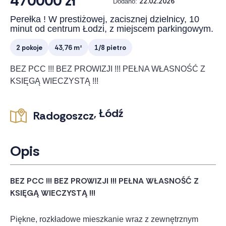
470000 zł
22.02.2026
Dodano:
Perełka ! W prestiżowej, zacisznej dzielnicy, 10
minut od centrum Łodzi, z miejscem parkingowym.
2 pokoje
43,76 m²
1/8 pietro
BEZ PCC !!! BEZ PROWIZJI !!! PEŁNA WŁASNOŚĆ Z
KSIĘGĄ WIECZYSTĄ !!!
, Łódź
Radogoszcz
Opis
BEZ PCC !!! BEZ PROWIZJI !!! PEŁNA WŁASNOŚĆ Z
KSIĘGĄ WIECZYSTĄ !!!
Piękne, rozkładowe mieszkanie wraz z zewnętrznym