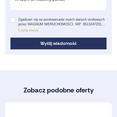
Zgadzam się na przetwarzanie moich danych osobowych
przez MAGNUM NIERUCHOMOŚCI, NIP: 8513247201,
REGON: 385826397 w celu w celu kontaktu z Tobą na
Czytaj więcej
Twoją prośbę, jak i również wysyłania mi newslettera,
czyli informacji o produktach blogowych, usługach,
Wyślij wiadomość
promocjach lub nowościach oraz webinarach zgodnie
z
polityką prywatności.
Wiem, że zgodę tę mogę w każdej
chwili cofnąć.
Zobacz podobne oferty