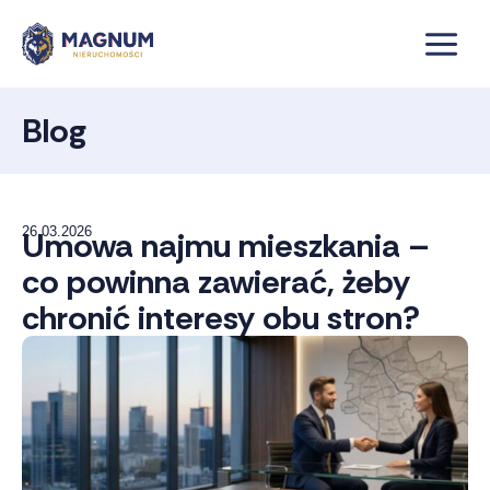
Przejdź
do
treści
Blog
26.03.2026
Umowa najmu mieszkania –
co powinna zawierać, żeby
chronić interesy obu stron?